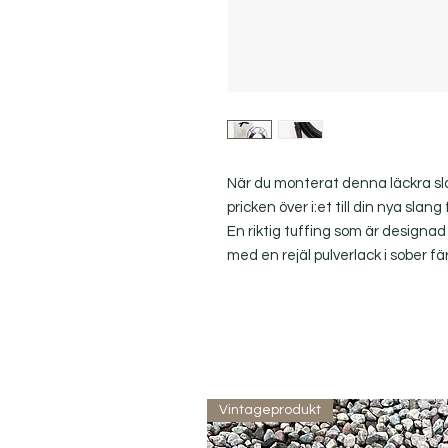
När du monterat denna läckra sl
pricken över i:et till din nya slan
En riktig tuffing som är designad 
med en rejäl pulverlack i sober fä
Vintageprodukt