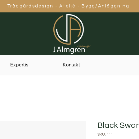
Trädgårdsdesign
-
Ateljé
-
Bygg/Anläggning
Expertis
Kontakt
Black Swan
SKU: 111