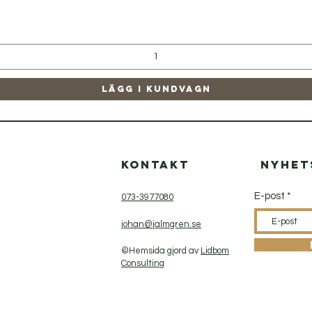
Snabbvisning
Lägg i kundvagn
p
Kontakt
Nyhet
E-post
073-3977080
johan@jalmgren.se
©Hemsida gjord av
Lidbom
Consulting