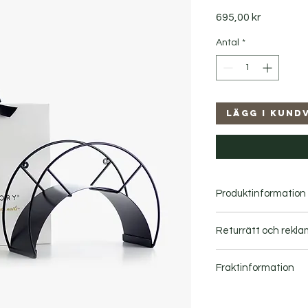
Pris
695,00 kr
Antal
*
Lägg i kund
Produktinformation
Rymmer lätt upp till
Returrätt och rekla
Width: 32 cm Height:
kg.
Fraktinformation