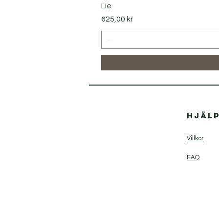
Lie
Pris
625,00 kr
Hjäl
Villkor
FAQ