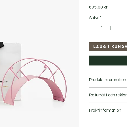
Pris
695,00 kr
Antal
*
Lägg i kund
Produktinformation
Rymmer lätt upp till
Returrätt och rekla
Width: 32 cm Height:
kg.
Fraktinformation