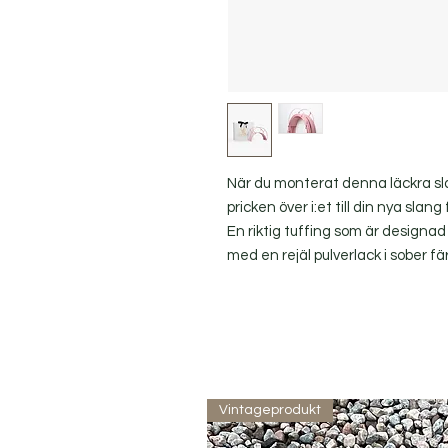
När du monterat denna läckra sl
pricken över i:et till din nya slan
En riktig tuffing som är designad 
med en rejäl pulverlack i sober fä
Vintageprodukt