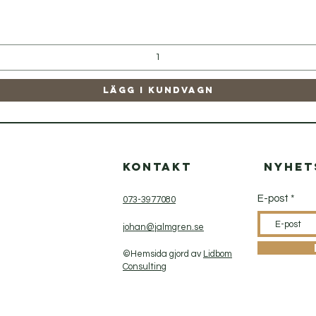
Snabbvisning
Lägg i kundvagn
p
Kontakt
Nyhet
E-post
073-3977080
johan@jalmgren.se
©Hemsida gjord av
Lidbom
Consulting