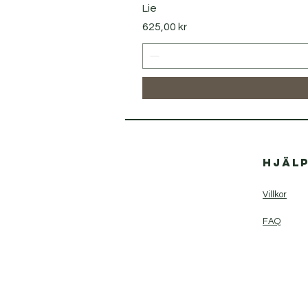
Lie
Pris
625,00 kr
Hjäl
Villkor
FAQ