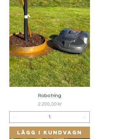
Robotring
Pris
2 200,00 kr
Lägg i kundvagn