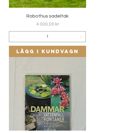
Robothus sadeltak
Pris
4 000,00 kr
Lägg i kundvagn