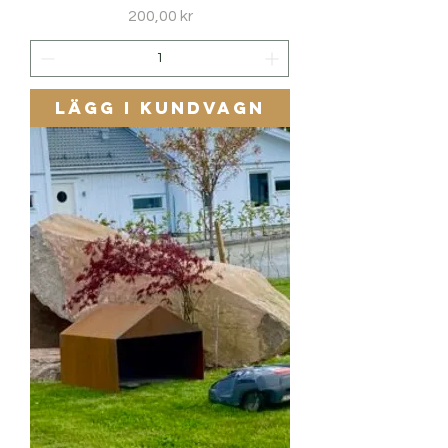
Pris
200,00 kr
Lägg i kundvagn