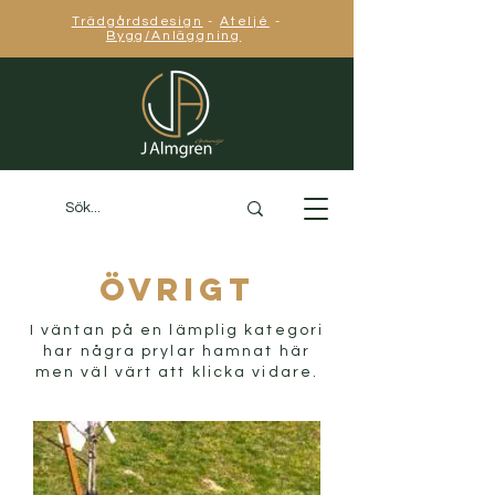
Trädgårdsdesign
-
Ateljé
-
Bygg/Anläggning
övrigt
I väntan på en lämplig kategori
har några prylar hamnat här
men väl värt att klicka vidare.