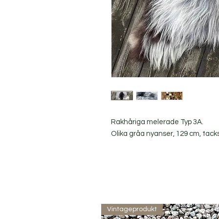
Rakhåriga melerade Typ 3A.
Olika gråa nyanser, 129 cm, tacksk
Vintageprodukt