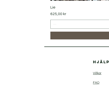
Lie
Pris
625,00 kr
Hjäl
Villkor
FAQ