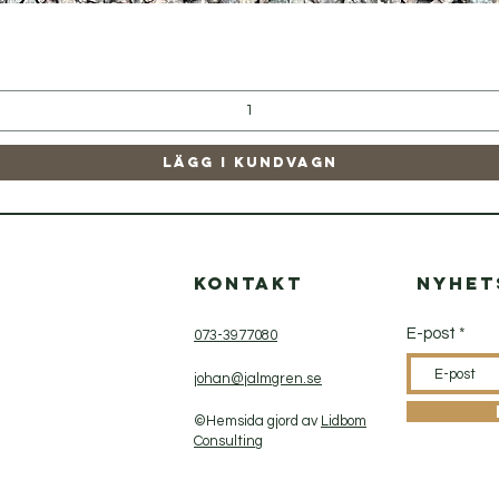
Snabbvisning
Lägg i kundvagn
p
Kontakt
Nyhet
E-post
073-3977080
johan@jalmgren.se
©Hemsida gjord av
Lidbom
Consulting